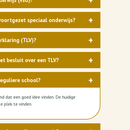
derwijs (vso)?
voortgezet speciaal onderwijs?
rklaring (TLV)?
t besluit over een TLV?
reguliere school?
kind dat een goed idee vinden. De huidige
e plek te vinden.