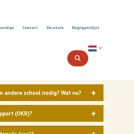
kundige
Contact
Vacature
Begrippenlijst
en andere school nodig? Wat nu?
apport (OKR)?